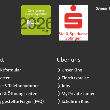
kt
Über uns
ktformular
Unser Kino
etter
Eintrittspreise
se & Telefonnummer
Jobs
rt & Öffnungszeiten
My Private Lumen
g gestellte Fragen (FAQ)
Schule im Kino