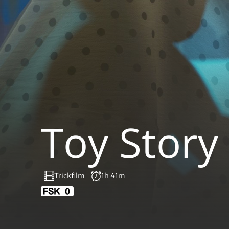
Toy Story
Trickfilm
1h 41m