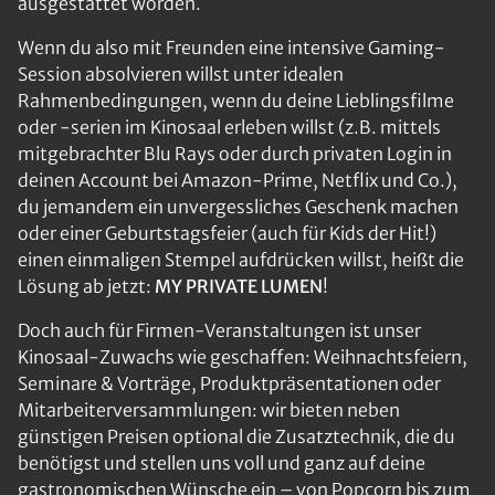
ausgestattet worden.
Wenn du also mit Freunden eine intensive Gaming-
Session absolvieren willst unter idealen
Rahmenbedingungen, wenn du deine Lieblingsfilme
oder -serien im Kinosaal erleben willst (z.B. mittels
mitgebrachter Blu Rays oder durch privaten Login in
deinen Account bei Amazon-Prime, Netflix und Co.),
du jemandem ein unvergessliches Geschenk machen
oder einer Geburtstagsfeier (auch für Kids der Hit!)
einen einmaligen Stempel aufdrücken willst, heißt die
Lösung ab jetzt:
M
Y PRIVATE LUMEN
!
Doch auch für Firmen-Veranstaltungen ist unser
Kinosaal-Zuwachs wie geschaffen: Weihnachtsfeiern,
Seminare & Vorträge, Produktpräsentationen oder
Mitarbeiterversammlungen: wir bieten neben
günstigen Preisen optional die Zusatztechnik, die du
benötigst und stellen uns voll und ganz auf deine
gastronomischen Wünsche ein – von Popcorn bis zum