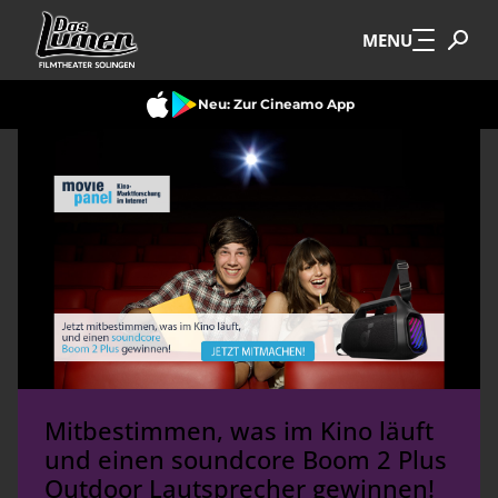
Zum Hauptinhalt springen
MENU
Neu: Zur Cineamo App
Mitbestimmen, was im Kino läuft
und einen soundcore Boom 2 Plus
Outdoor Lautsprecher gewinnen!