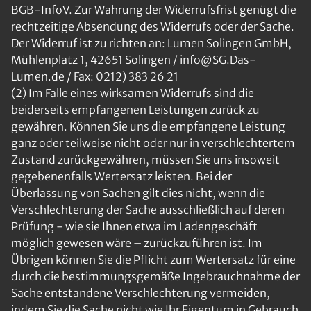
BGB-InfoV. Zur Wahrung der Widerrufsfrist genügt die
rechtzeitige Absendung des Widerrufs oder der Sache.
Der Widerruf ist zu richten an: Lumen Solingen GmbH,
Mühlenplatz 1, 42651 Solingen / info@SG.Das-
Lumen.de / Fax: 0212) 383 26 21
(2) Im Falle eines wirksamen Widerrufs sind die
beiderseits empfangenen Leistungen zurück zu
gewähren. Können Sie uns die empfangene Leistung
ganz oder teilweise nicht oder nur in verschlechtertem
Zustand zurückgewähren, müssen Sie uns insoweit
gegebenenfalls Wertersatz leisten. Bei der
Überlassung von Sachen gilt dies nicht, wenn die
Verschlechterung der Sache ausschließlich auf deren
Prüfung - wie sie Ihnen etwa im Ladengeschäft
möglich gewesen wäre – zurückzuführen ist. Im
Übrigen können Sie die Pflicht zum Wertersatz für eine
durch die bestimmungsgemäße Ingebrauchnahme der
Sache entstandene Verschlechterung vermeiden,
indem Sie die Sache nicht wie Ihr Eigentum in Gebrauch