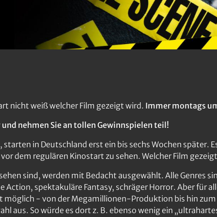
art nicht weiß welcher Film gezeigt wird.
Immer montags um
und nehmen Sie an tollen Gewinnspielen teil!
 starten in Deutschland erst ein bis sechs Wochen später. Es 
vor dem regulären Kinostart zu sehen. Welcher Film gezeigt
zu sehen sind, werden mit Bedacht ausgewählt. Alle Genres s
Action, spektakuläre Fantasy, schräger Horror. Aber für alle
t möglich - von der Megamillionen-Produktion bis hin zum 
ahl aus. So würde es dort z. B. ebenso wenig ein „ultrahart